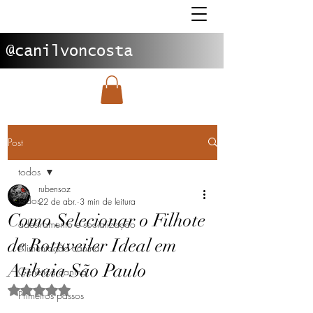
@canilvoncosta
Post
todos
rubensoz
todos
22 de abr.
3 min de leitura
Como Selecionar o Filhote
adestramento e socialização
de Rottweiler Ideal em
Alimentação canina
Atibaia São Paulo
Genética canina
Avaliado com NaN de 5 estrelas.
Primeiros passos