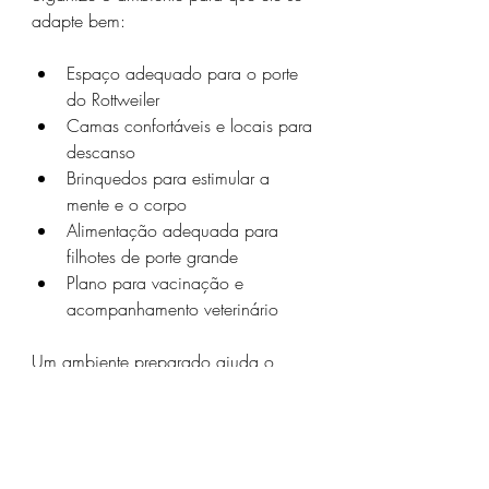
adapte bem:
Espaço adequado para o porte 
do Rottweiler
Camas confortáveis e locais para 
descanso
Brinquedos para estimular a 
mente e o corpo
Alimentação adequada para 
filhotes de porte grande
Plano para vacinação e 
acompanhamento veterinário
Um ambiente preparado ajuda o 
filhote a se sentir seguro e facilita o 
processo de adaptação.
Cuidados Especiais com o 