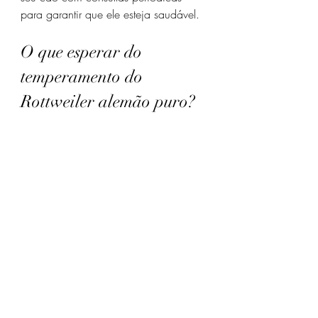
para garantir que ele esteja saudável.
O que esperar do 
temperamento do 
Rottweiler alemão puro?
O temperamento do Rottweiler alemão 
puro é uma das suas maiores 
qualidades. Eles são cães confiantes, 
leais e protetores, mas também muito 
afetuosos com a família. É importante 
lembrar que, apesar da força e do 
instinto de guarda, esses cães 
precisam de educação e socialização 
para se tornarem equilibrados.
Eles costumam ser calmos dentro de 