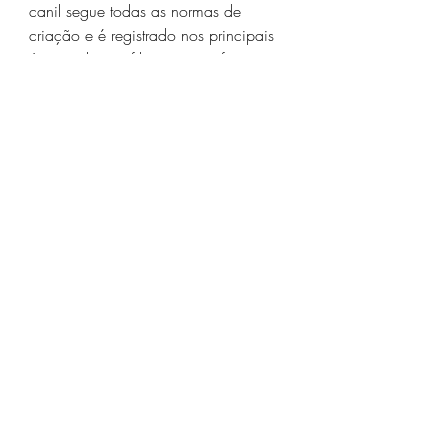
canil segue todas as normas de 
criação e é registrado nos principais 
órgãos de cinofilia, o que reforça sua 
credibilidade.
Conclusão
Escolher um filhote de Rottweiler do 
Canil Von Costa é optar por 
qualidade, responsabilidade e paixão 
pela raça. Com 20 anos de 
experiência, o canil se dedica a criar 
cães que são verdadeiros 
companheiros e protetores. Se você 
deseja adquirir um Rottweiler que seja 
saudável, bem socializado e 
proveniente de uma linhagem 
consagrada, o Canil Von Costa é a 
escolha certa.