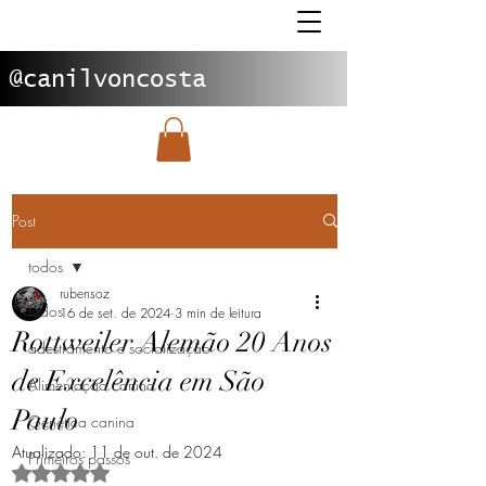
@canilvoncosta
Post
todos
rubensoz
todos
16 de set. de 2024
3 min de leitura
Rottweiler Alemão 20 Anos
adestramento e socialização
de Excelência em São
Alimentação canina
Paulo
Genética canina
Atualizado:
11 de out. de 2024
Primeiros passos
Avaliado com NaN de 5 estrelas.