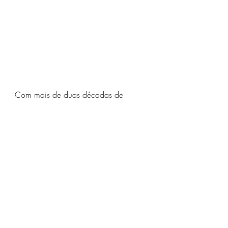
Com mais de duas décadas de 
dedicação à criação de Rottweilers 
Alemães, o 
Canil Von Costa
 é uma 
referência no mercado. Nossa 
expertise permite que cada filhote seja 
cuidadosamente monitorado desde o 
nascimento, recebendo os cuidados 
necessários para garantir o 
desenvolvimento saudável e o 
temperamento desejado. Ao longo 
desses 20 anos, aperfeiçoamos 