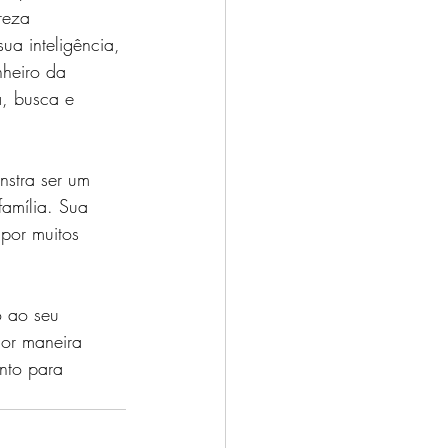
reza 
ua inteligência, 
nheiro da 
, busca e 
nstra ser um 
amília. Sua 
por muitos 
o ao seu 
hor maneira 
nto para 