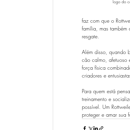
logo do ca
faz com que o Rottwei
família, mas também 
resgate.
Além disso, quando be
cão calmo, afetuoso e
força física combina
criadores e entusiasta
Para quem está pensa
treinamento e sociali
possível. Um Rottweil
proteger e amar sua f