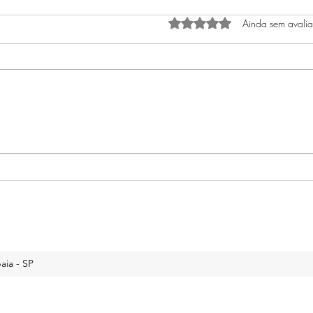
Avaliado com 0 de 5 estrel
Ainda sem avali
Guia para Comprar um
Cuid
Rottweiler Alemão Puro
Filho
Comp
aia - SP