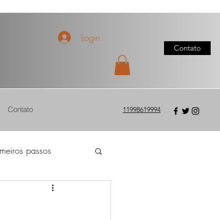
Login
Contato
Contato
11998619994
imeiros passos