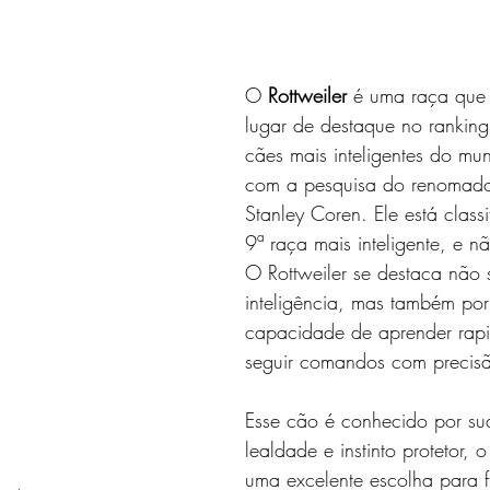
e 5 estrelas.
O 
Rottweiler
 é uma raça que
lugar de destaque no ranking
cães mais inteligentes do mu
com a pesquisa do renomado
Stanley Coren. Ele está clas
9ª raça mais inteligente, e n
O Rottweiler se destaca não 
inteligência, mas também por
capacidade de aprender rap
seguir comandos com precis
Esse cão é conhecido por sua
lealdade e instinto protetor, 
uma excelente escolha para 