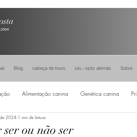
osta
 2004
al
Blog
cabeça de touro
lulu - spitz alemão
Sobre
ação
Alimentação canina
Genética canina
Pr
. de 2024
1 min de leitura
 ser ou não ser