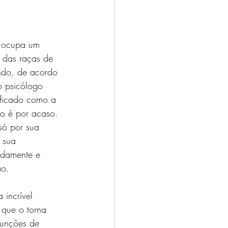
 ocupa um 
 das raças de 
ndo, de acordo 
 psicólogo 
sificado como a 
ão é por acaso. 
só por sua 
 sua 
idamente e 
ão.
 incrível 
o que o torna 
funções de 