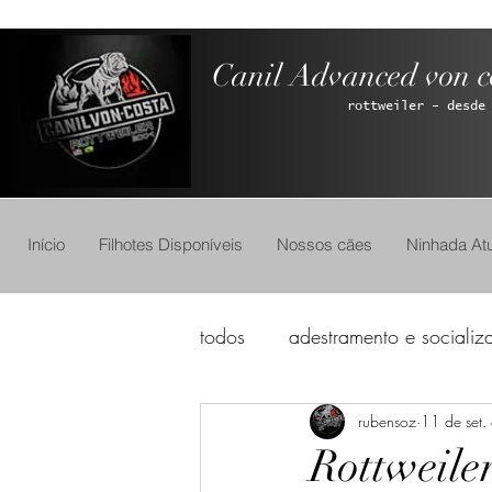
Canil Advanced von c
rottweiler - desde
Início
Filhotes Disponíveis
Nossos cães
Ninhada Atu
todos
adestramento e socializ
rubensoz
11 de set
Rottweiler