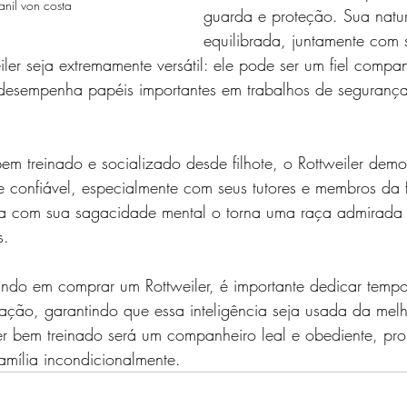
nil von costa
guarda e proteção. Sua natu
equilibrada, juntamente com s
ler seja extremamente versátil: ele pode ser um fiel compa
desempenha papéis importantes em trabalhos de segurança
m treinado e socializado desde filhote, o Rottweiler demo
 confiável, especialmente com seus tutores e membros da f
da com sua sagacidade mental o torna uma raça admirada 
s.
ndo em comprar um Rottweiler, é importante dedicar temp
zação, garantindo que essa inteligência seja usada da mel
er bem treinado será um companheiro leal e obediente, pro
amília incondicionalmente.