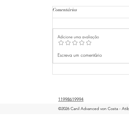
Comentários
Adicione uma avaliação
Dicas Essenciais para Cuidados
Escreva um comentário
com Filhotes Rottweiler
11998619994
©2026 Canil Advanced von Costa - Atib