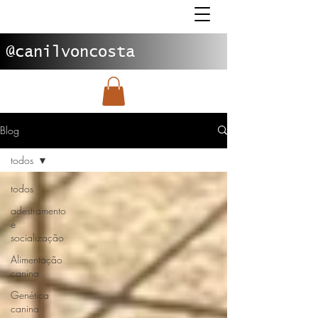
@canilvoncosta
Blog
todos
todos
adestramento
e
socialização
Alimentação
canina
Genética
canina